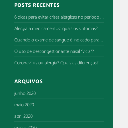
q
POSTS RECENTES
u
i
6 dicas para evitar crises alérgicas no período de superlotação de hospitais
s
Alergia a medicamentos: quais os sintomas?
a
r
Quando o exame de sangue é indicado para investigar alergia?
p
o
O uso de descongestionante nasal “vicia”?
r
Coronavírus ou alergia? Quais as diferenças?
:
ARQUIVOS
junho 2020
maio 2020
abril 2020
março 2020