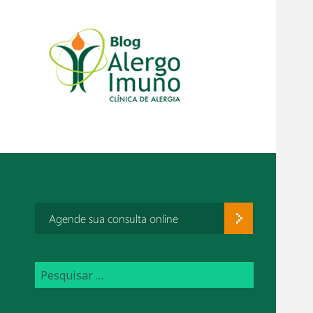
Agende sua consulta online
P
e
s