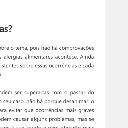
as?
sobre o tema, pois não há comprovações
as
alergias alimentares
acontece. Ainda
stentes sobre essas ocorrências e cada
l.
 podem ser superadas com o passar do
 o seu caso, não há porque desanimar: o
ra evitar que ocorrências mais graves
podem causar alguns problemas, mas se
iscos à sua saúde e nem afetarão mais