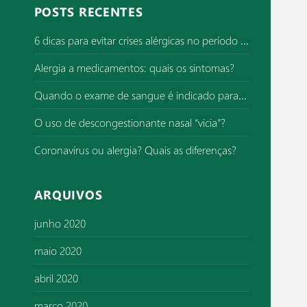
q
POSTS RECENTES
u
i
6 dicas para evitar crises alérgicas no período de superlotação de hospitais
s
Alergia a medicamentos: quais os sintomas?
a
r
Quando o exame de sangue é indicado para investigar alergia?
p
o
O uso de descongestionante nasal “vicia”?
r
Coronavírus ou alergia? Quais as diferenças?
:
ARQUIVOS
junho 2020
maio 2020
abril 2020
março 2020