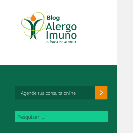
Agende sua consulta online
P
e
s