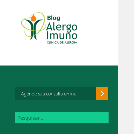
Agende sua consulta online
P
e
s