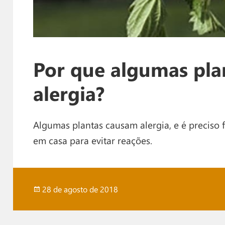
Por que algumas pla
alergia?
Algumas plantas causam alergia, e é preciso 
em casa para evitar reações.
Publicado
28 de agosto de 2018
em