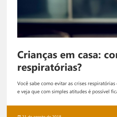
Crianças em casa: co
respiratórias?
Você sabe como evitar as crises respiratórias
e veja que com simples atitudes é possível fi
Publicado
21 de agosto de 2018