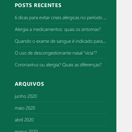
q
POSTS RECENTES
u
i
6 dicas para evitar crises alérgicas no período de superlotação de hospitais
s
Alergia a medicamentos: quais os sintomas?
a
r
Quando o exame de sangue é indicado para investigar alergia?
p
o
O uso de descongestionante nasal “vicia”?
r
Coronavírus ou alergia? Quais as diferenças?
:
ARQUIVOS
junho 2020
maio 2020
abril 2020
março 2020