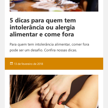
5 dicas para quem tem
intolerância ou alergia
alimentar e come fora
Para quem tem intolerância alimentar, comer fora
pode ser um desafio. Confira nossas dicas.
Publicado
13 de fevereiro de 2018
em