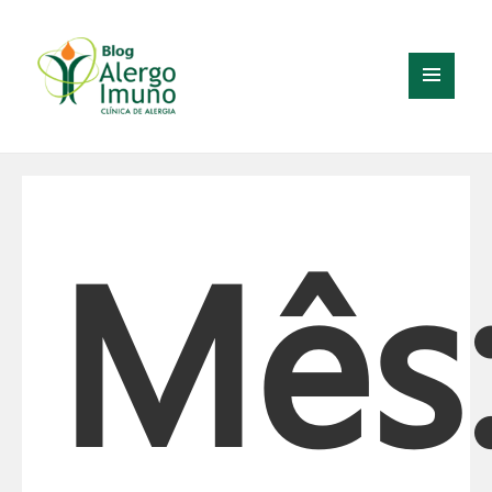
MENU
E
WIDGETS
Mês