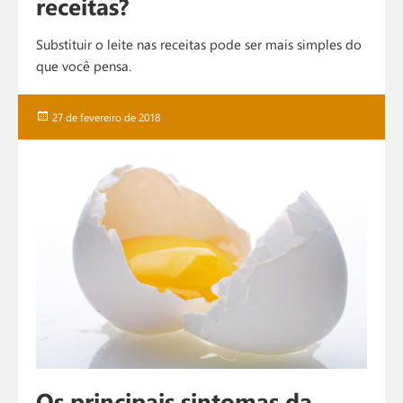
receitas?
Substituir o leite nas receitas pode ser mais simples do
que você pensa.
Publicado
27 de fevereiro de 2018
em
Os principais sintomas da