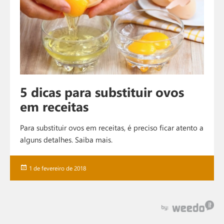
5 dicas para substituir ovos
em receitas
Para substituir ovos em receitas, é preciso ficar atento a
alguns detalhes. Saiba mais.
Publicado
1 de fevereiro de 2018
em