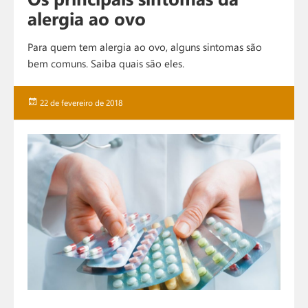
alergia ao ovo
Para quem tem alergia ao ovo, alguns sintomas são
bem comuns. Saiba quais são eles.
Publicado
22 de fevereiro de 2018
em