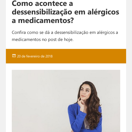
Como acontece a
dessensibilização em alérgicos
a medicamentos?
Confira como se dá a dessensibilização em alérgicos a
medicamentos no post de hoje.
Publicado
20 de fevereiro de 2018
em