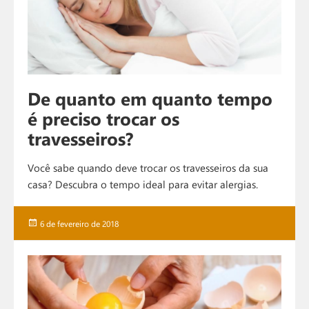
De quanto em quanto tempo
é preciso trocar os
travesseiros?
Você sabe quando deve trocar os travesseiros da sua
casa? Descubra o tempo ideal para evitar alergias.
Publicado
6 de fevereiro de 2018
em