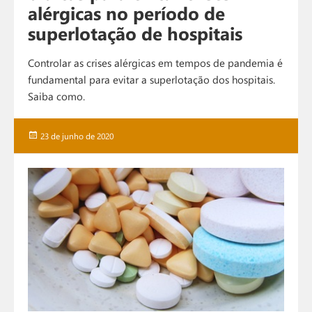
alérgicas no período de
superlotação de hospitais
Controlar as crises alérgicas em tempos de pandemia é
fundamental para evitar a superlotação dos hospitais.
Saiba como.
Publicado
23 de junho de 2020
em