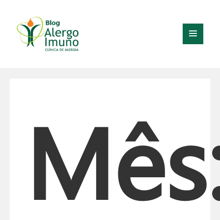
MENU
E
WIDGETS
Mês