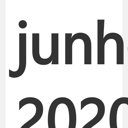
jun
202