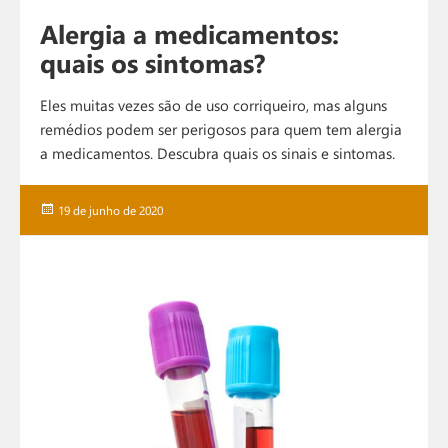
Alergia a medicamentos:
quais os sintomas?
Eles muitas vezes são de uso corriqueiro, mas alguns
remédios podem ser perigosos para quem tem alergia
a medicamentos. Descubra quais os sinais e sintomas.
Publicado
19 de junho de 2020
em