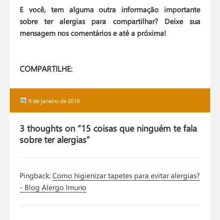
E você, tem alguma outra informação importante
sobre ter alergias para compartilhar? Deixe sua
mensagem nos comentários e até a próxima!
COMPARTILHE:
Publicado
9 de janeiro de 2018
em
3 thoughts on “15 coisas que ninguém te fala
sobre ter alergias”
Pingback:
Como higienizar tapetes para evitar alergias?
- Blog Alergo Imuno