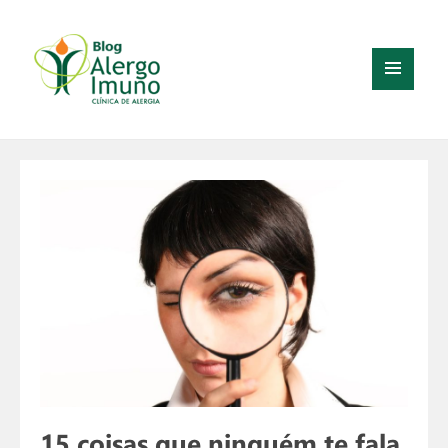
MENU
E
WIDGETS
15 coisas que ninguém te fala