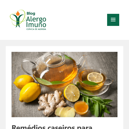
MENU
E
WIDGETS
Remédios caseiros para