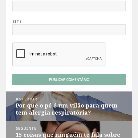
SITE
Navegação
ANTERIOR
de
Por que o pó é um vilão para quem
Post
Post
tem alergia respiratória?
anterior:
SEGUINTE
15 coisas que ninguém te fala sobre
Próximo