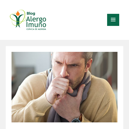
MENU
E
WIDGETS