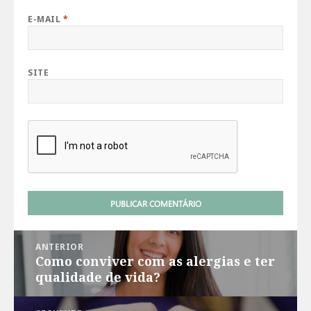
E-MAIL
*
SITE
Navegação
ANTERIOR
de
Como conviver com as alergias e ter
Post
Post
qualidade de vida?
anterior: