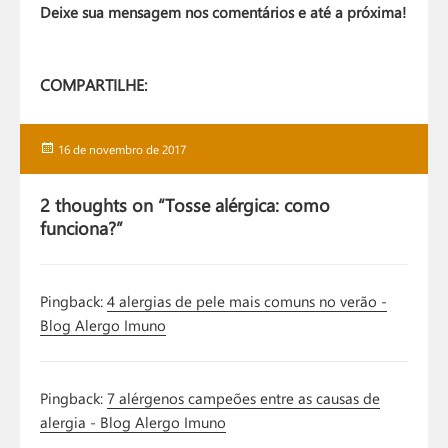
Deixe sua mensagem nos comentários e até a próxima!
COMPARTILHE:
Publicado
16 de novembro de 2017
em
2 thoughts on “Tosse alérgica: como
funciona?”
Pingback:
4 alergias de pele mais comuns no verão -
Blog Alergo Imuno
Pingback:
7 alérgenos campeões entre as causas de
alergia - Blog Alergo Imuno