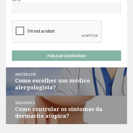
Navegação
ANTERIOR
de
Como escolher um médico
Post
Post
alergologista?
anterior:
SEGUINTE
Como controlar os sintomas da
Próximo
dermatite atópica?
post: