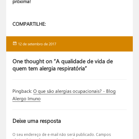
próxima!
COMPARTILHE:
Publicado
12 de setembro de 2017
em
One thought on “A qualidade de vida de
quem tem alergia respiratória”
Pingback:
O que são alergias ocupacionais? - Blog
Alergo Imuno
Deixe uma resposta
O seu endereço de e-mail não será publicado.
Campos