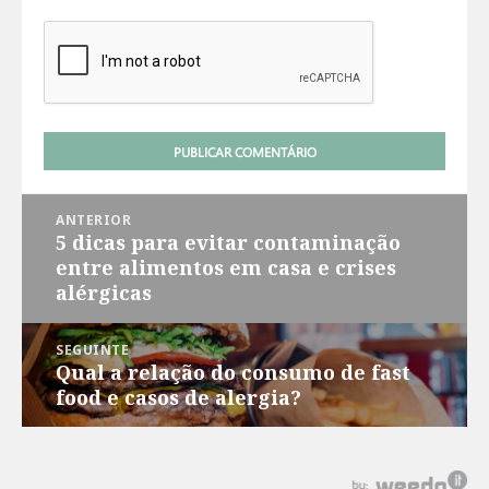
Navegação
ANTERIOR
de
5 dicas para evitar contaminação
Post
Post
entre alimentos em casa e crises
anterior:
alérgicas
SEGUINTE
Qual a relação do consumo de fast
Próximo
food e casos de alergia?
post: