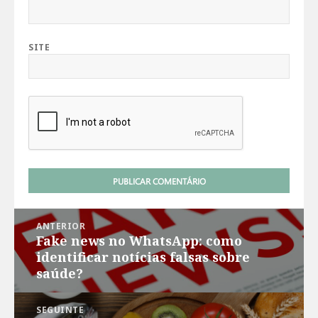
SITE
Navegação
ANTERIOR
de
Fake news no WhatsApp: como
Post
Post
identificar notícias falsas sobre
anterior:
saúde?
SEGUINTE