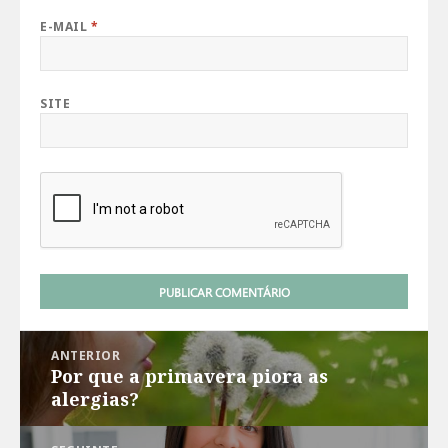
E-MAIL
*
SITE
Navegação
ANTERIOR
de
Por que a primavera piora as
Post
Post
alergias?
anterior: