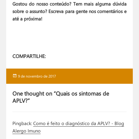
Gostou do nosso conteúdo? Tem mais alguma dúvida
sobre o assunto? Escreva para gente nos comentários e
até a próxima!
COMPARTILHE:
Publicado
9 de novembro de 2017
em
One thought on “Quais os sintomas de
APLV?”
Pingback:
Como é feito o diagnóstico da APLV? - Blog
Alergo Imuno