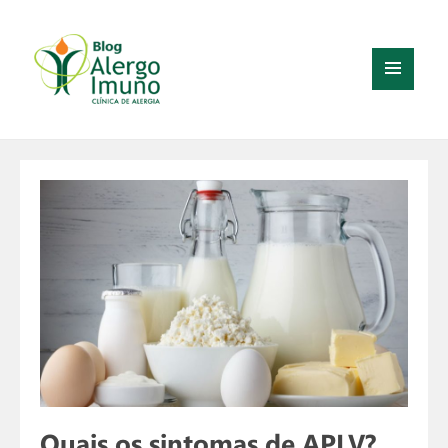
MENU
E
WIDGETS
Quais os sintomas de APLV?