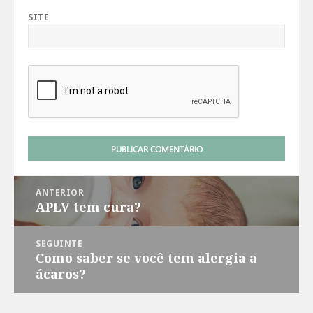
SITE
Navegação
ANTERIOR
de
APLV tem cura?
Post
Post
anterior:
SEGUINTE
Como saber se você tem alergia a
Próximo
ácaros?
post: