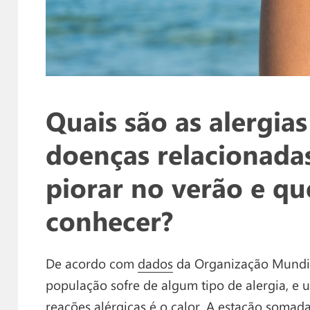
Quais são as alergi
doenças relacionad
piorar no verão e qu
conhecer?
De acordo com
dados
da Organização Mundia
população sofre de algum tipo de alergia, e 
reações alérgicas é o
calor
. A estação somad