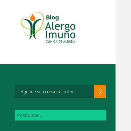
Agende sua consulta online
P
e
s