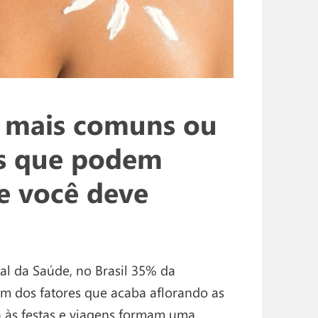
as mais comuns ou
as que podem
e você deve
l da Saúde, no Brasil 35% da
um dos fatores que acaba aflorando as
a às festas e viagens formam uma