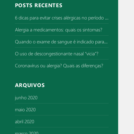
q
POSTS RECENTES
u
i
6 dicas para evitar crises alérgicas no período de superlotação de hospitais
s
Alergia a medicamentos: quais os sintomas?
a
r
Quando o exame de sangue é indicado para investigar alergia?
p
o
O uso de descongestionante nasal “vicia”?
r
Coronavírus ou alergia? Quais as diferenças?
:
ARQUIVOS
junho 2020
maio 2020
abril 2020
março 2020