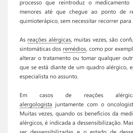
processo que reintroduz o medicamento
menores até que chegue ao ponto de rec
quimioterápico, sem necessitar recorrer para
As
reações alérgicas
, muitas vezes, são con
sintomáticas dos
remédios
, como por exemplo
alterar o tratamento ou tomar qualquer outra
que se está diante de um quadro alérgico, e
especialista no assunto.
Em casos de reações alérgic
alergologista
juntamente com o oncologista
Muitas vezes, quando os benefícios da med
alérgicos, é indicada a dessensibilização. M
ser dessensibilizadas e o estado de dessen