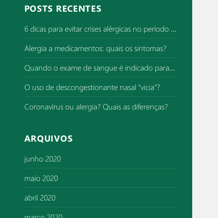
q
POSTS RECENTES
u
i
6 dicas para evitar crises alérgicas no período de superlotação de hospitais
s
Alergia a medicamentos: quais os sintomas?
a
r
Quando o exame de sangue é indicado para investigar alergia?
p
o
O uso de descongestionante nasal “vicia”?
r
Coronavírus ou alergia? Quais as diferenças?
:
ARQUIVOS
junho 2020
maio 2020
abril 2020
março 2020