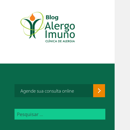
Agende sua consulta online
P
e
s