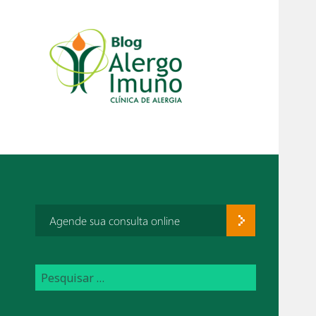
Agende sua consulta online
P
e
s