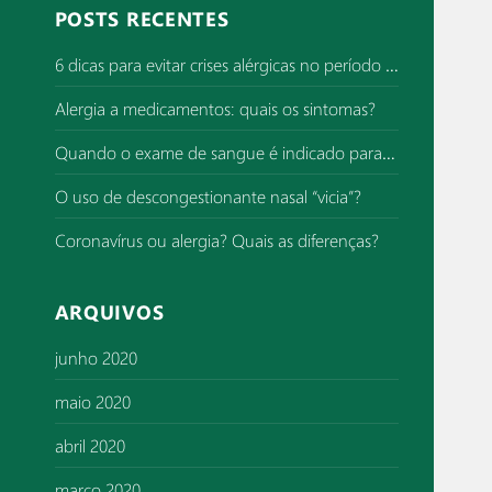
q
POSTS RECENTES
u
i
6 dicas para evitar crises alérgicas no período de superlotação de hospitais
s
Alergia a medicamentos: quais os sintomas?
a
r
Quando o exame de sangue é indicado para investigar alergia?
p
o
O uso de descongestionante nasal “vicia”?
r
Coronavírus ou alergia? Quais as diferenças?
:
ARQUIVOS
junho 2020
maio 2020
abril 2020
março 2020