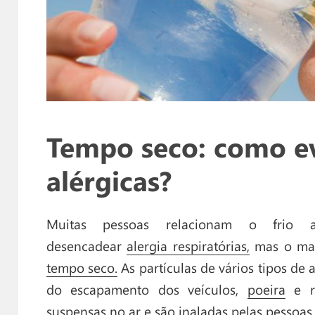
Tempo seco: como evi
alérgicas?
Muitas pessoas relacionam o frio 
desencadear
alergia respiratórias,
mas o mai
tempo seco.
As partículas de vários tipos de
do escapamento dos veículos,
poeira
e re
suspensas no ar e são inaladas pelas pessoas.