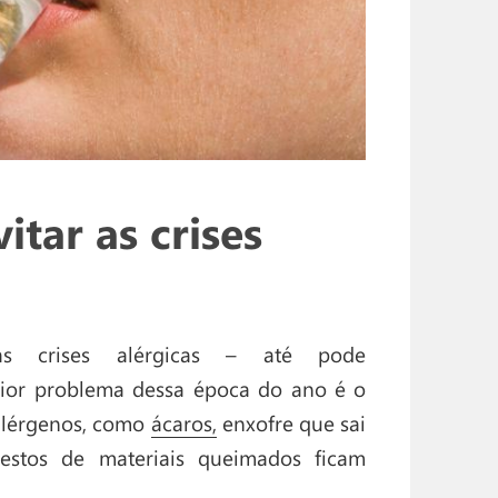
tar as crises
as crises alérgicas – até pode
or problema dessa época do ano é o
 alérgenos, como
ácaros,
enxofre que sai
stos de materiais queimados ficam