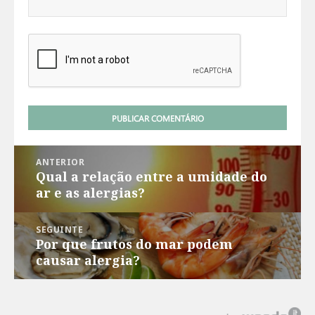
Navegação
ANTERIOR
de
Qual a relação entre a umidade do
Post
Post
ar e as alergias?
anterior:
SEGUINTE
Por que frutos do mar podem
Próximo
causar alergia?
post: