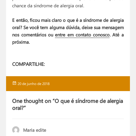
chance da síndrome de alergia oral.
E então, ficou mais claro o que é a síndrome de alergia
oral? Se você tem alguma dúvida, deixe sua mensagem
nos comentários ou
entre em contato conosco
. Até a
próxima.
COMPARTILHE:
Publicado
20 de junho de 2018
em
One thought on “O que é síndrome de alergia
oral?”
Maria edite
disse: