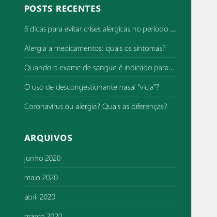
q
POSTS RECENTES
u
i
6 dicas para evitar crises alérgicas no período de superlotação de hospitais
s
Alergia a medicamentos: quais os sintomas?
a
r
Quando o exame de sangue é indicado para investigar alergia?
p
o
O uso de descongestionante nasal “vicia”?
r
Coronavírus ou alergia? Quais as diferenças?
:
ARQUIVOS
junho 2020
maio 2020
abril 2020
março 2020