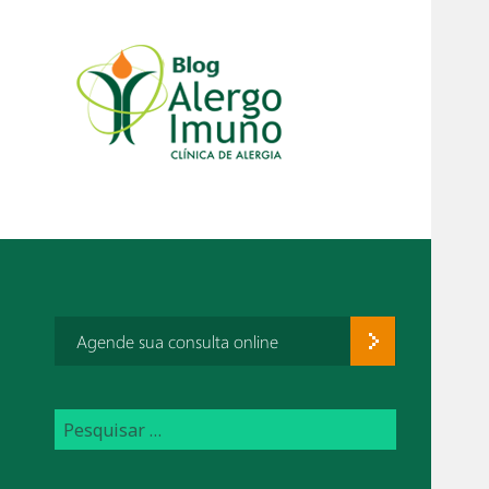
Agende sua consulta online
P
e
s