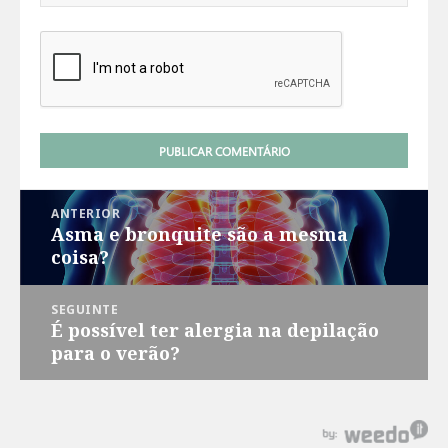
Navegação
ANTERIOR
de
Asma e bronquite são a mesma
Post
Post
coisa?
anterior:
SEGUINTE
É possível ter alergia na depilação
Próximo
para o verão?
post: