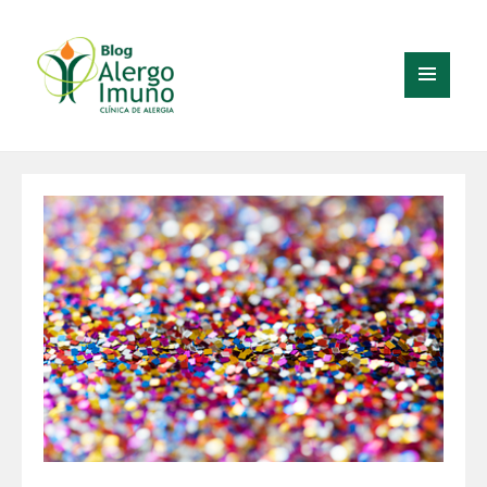
MENU
E
WIDGETS