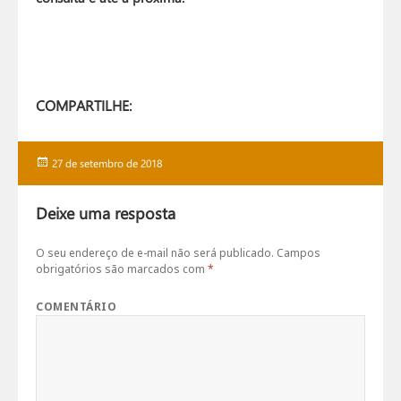
COMPARTILHE:
Publicado
27 de setembro de 2018
em
Deixe uma resposta
O seu endereço de e-mail não será publicado.
Campos
obrigatórios são marcados com
*
COMENTÁRIO