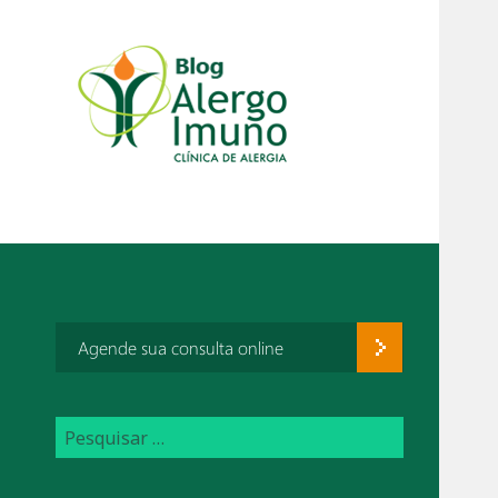
Agende sua consulta online
P
e
s