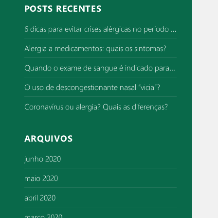
q
POSTS RECENTES
u
i
6 dicas para evitar crises alérgicas no período de superlotação de hospitais
s
Alergia a medicamentos: quais os sintomas?
a
r
Quando o exame de sangue é indicado para investigar alergia?
p
o
O uso de descongestionante nasal “vicia”?
r
Coronavírus ou alergia? Quais as diferenças?
:
ARQUIVOS
junho 2020
maio 2020
abril 2020
março 2020