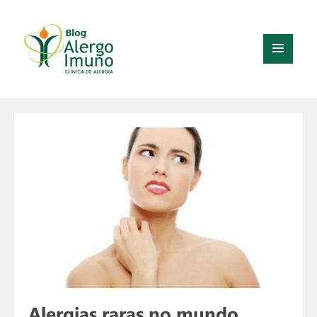
MENU
E
WIDGETS
Alergias raras no mundo