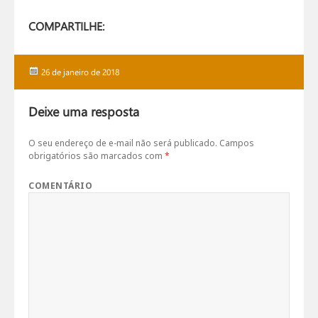
COMPARTILHE:
Publicado
26 de janeiro de 2018
em
Deixe uma resposta
O seu endereço de e-mail não será publicado.
Campos
obrigatórios são marcados com
*
COMENTÁRIO