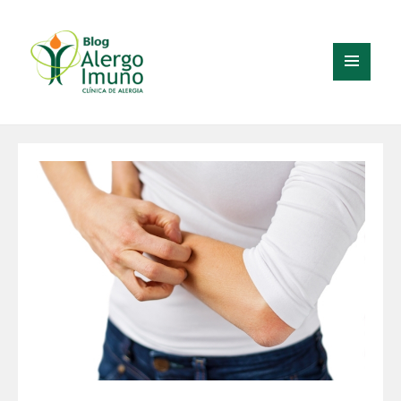
MENU
E
WIDGETS