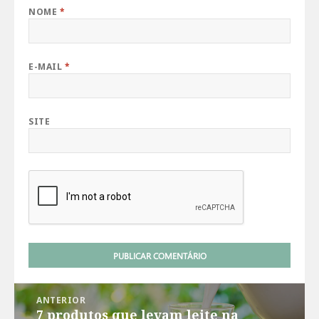
NOME
*
E-MAIL
*
SITE
Navegação
ANTERIOR
de
7 produtos que levam leite na
Post