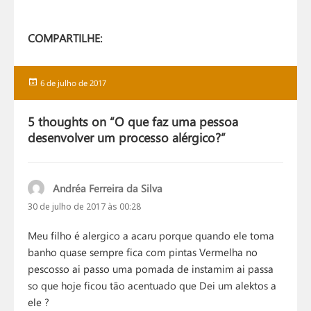
COMPARTILHE:
Publicado
6 de julho de 2017
em
5 thoughts on “O que faz uma pessoa
desenvolver um processo alérgico?”
Andréa Ferreira da Silva
disse:
30 de julho de 2017 às 00:28
Meu filho é alergico a acaru porque quando ele toma
banho quase sempre fica com pintas Vermelha no
pescosso ai passo uma pomada de instamim ai passa
so que hoje ficou tão acentuado que Dei um alektos a
ele ?